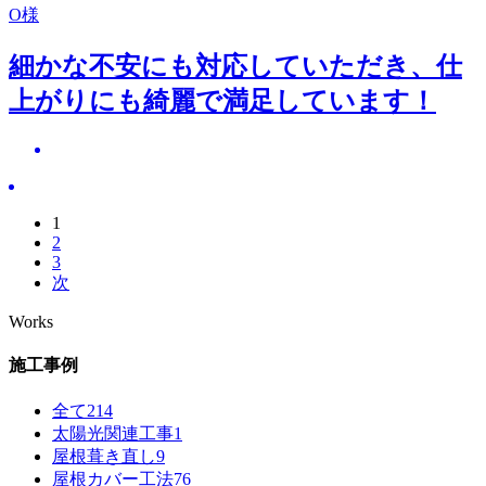
O様
細かな不安にも対応していただき、仕
上がりにも綺麗で満足しています！
1
2
3
次
Works
施工事例
全て
214
太陽光関連工事
1
屋根葺き直し
9
屋根カバー工法
76