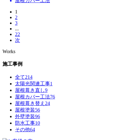
屋根カバー工法
1
2
3
...
22
次
Works
施工事例
全て
214
太陽光関連工事
1
屋根葺き直し
9
屋根カバー工法
76
屋根葺き替え
24
屋根塗装
56
外壁塗装
96
防水工事
10
その他
64