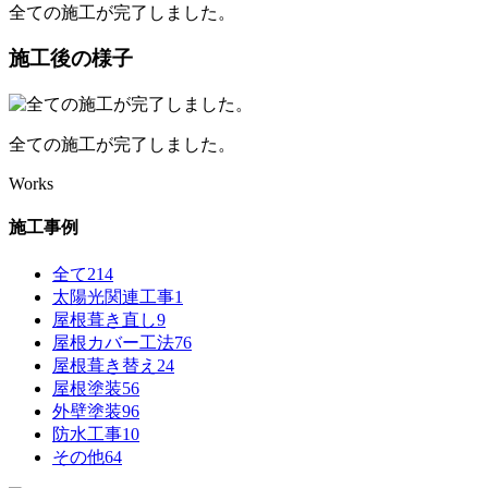
全ての施工が完了しました。
施工後の様子
全ての施工が完了しました。
Works
施工事例
全て
214
太陽光関連工事
1
屋根葺き直し
9
屋根カバー工法
76
屋根葺き替え
24
屋根塗装
56
外壁塗装
96
防水工事
10
その他
64