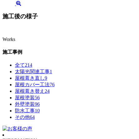
施工後の様子
Works
施工事例
全て
214
太陽光関連工事
1
屋根葺き直し
9
屋根カバー工法
76
屋根葺き替え
24
屋根塗装
56
外壁塗装
96
防水工事
10
その他
64