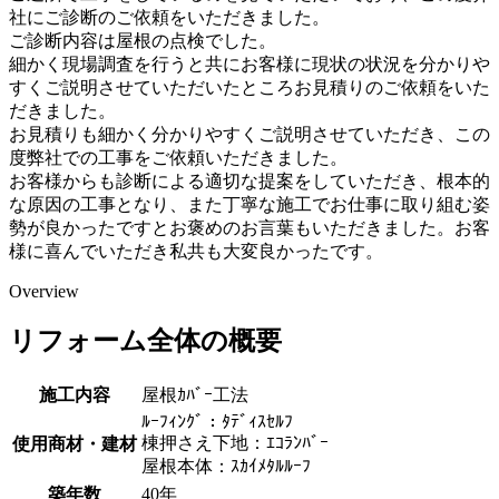
社にご診断のご依頼をいただきました。
ご診断内容は屋根の点検でした。
細かく現場調査を行うと共にお客様に現状の状況を分かりや
すくご説明させていただいたところお見積りのご依頼をいた
だきました。
お見積りも細かく分かりやすくご説明させていただき、この
度弊社での工事をご依頼いただきました。
お客様からも診断による適切な提案をしていただき、根本的
な原因の工事となり、また丁寧な施工でお仕事に取り組む姿
勢が良かったですとお褒めのお言葉もいただきました。お客
様に喜んでいただき私共も大変良かったです。
Overview
リフォーム全体の概要
施工内容
屋根ｶﾊﾞｰ工法
ﾙｰﾌｨﾝｸﾞ：ﾀﾃﾞｨｽｾﾙﾌ
棟押さえ下地：ｴｺﾗﾝﾊﾞｰ
使用商材・建材
屋根本体：ｽｶｲﾒﾀﾙﾙｰﾌ
築年数
40年