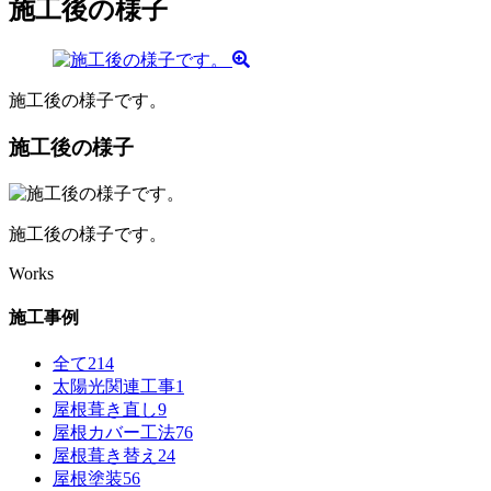
施工後の様子
施工後の様子です。
施工後の様子
施工後の様子です。
Works
施工事例
全て
214
太陽光関連工事
1
屋根葺き直し
9
屋根カバー工法
76
屋根葺き替え
24
屋根塗装
56