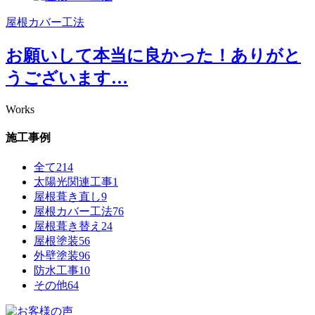
屋根カバー工法
お願いして本当に良かった！ありがと
うございます…
Works
施工事例
全て
214
太陽光関連工事
1
屋根葺き直し
9
屋根カバー工法
76
屋根葺き替え
24
屋根塗装
56
外壁塗装
96
防水工事
10
その他
64