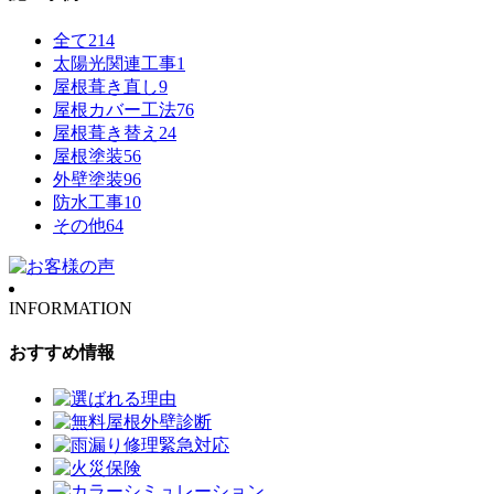
全て
214
太陽光関連工事
1
屋根葺き直し
9
屋根カバー工法
76
屋根葺き替え
24
屋根塗装
56
外壁塗装
96
防水工事
10
その他
64
INFORMATION
おすすめ情報