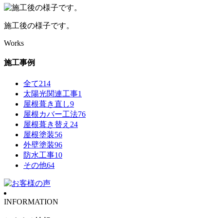
施工後の様子です。
Works
施工事例
全て
214
太陽光関連工事
1
屋根葺き直し
9
屋根カバー工法
76
屋根葺き替え
24
屋根塗装
56
外壁塗装
96
防水工事
10
その他
64
INFORMATION