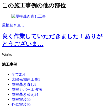
この施工事例の他の部位
屋根葺き直し
良く作業していただきました！ありが
とうございま…
Works
施工事例
全て
214
太陽光関連工事
1
屋根葺き直し
9
屋根カバー工法
76
屋根葺き替え
24
屋根塗装
56
外壁塗装
96