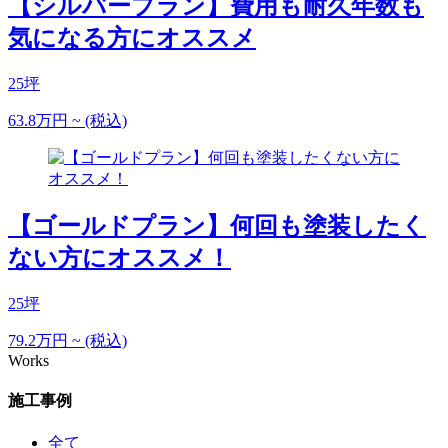
【シルバープラン】費用も耐久年数も
気になる方にオススメ
25坪
63.8
万円
~
(税込)
【ゴールドプラン】何回も塗装したく
ない方にオススメ！
25坪
79.2
万円
~
(税込)
Works
施工事例
全て